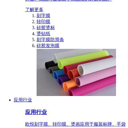
了解更多
刻字膜
转印膜
硅胶烫标
烫钻纸
刻字膜防滑条
硅胶发泡膜
应用行业
应用行业
欧悦刻字膜、转印膜、烫画应用于服装标牌、手袋