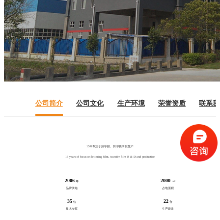
公司简介
公司文化
生产环境
荣誉资质
联系我
15年专注于刻字膜、转印膜研发生产
15 years of focus on lettering film, transfer film R & D and production
2006
2000
年
m²
品牌伊始
占地面积
35
22
位
台
技术专家
生产设备